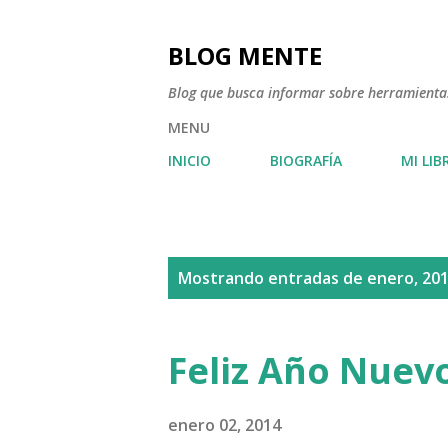
BLOG MENTE
Blog que busca informar sobre herramientas
MENU
INICIO
BIOGRAFÍA
MI LIB
E
Mostrando entradas de enero, 20
n
t
Feliz Año Nuev
r
a
enero 02, 2014