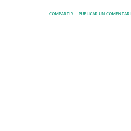
d
a
COMPARTIR
PUBLICAR UN COMENTAR
s